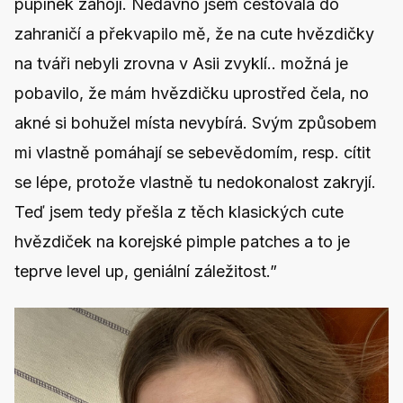
pupínek zahojí. Nedávno jsem cestovala do
zahraničí a překvapilo mě, že na cute hvězdičky
na tváři nebyli zrovna v Asii zvyklí.. možná je
pobavilo, že mám hvězdičku uprostřed čela, no
akné si bohužel místa nevybírá. Svým způsobem
mi vlastně pomáhají se sebevědomím, resp. cítit
se lépe, protože vlastně tu nedokonalost zakryjí.
Teď jsem tedy přešla z těch klasických cute
hvězdiček na korejské pimple patches a to je
teprve level up, geniální záležitost.”