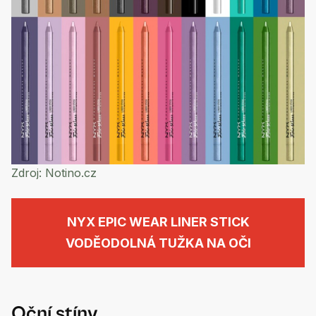
Zdroj:
Notino.cz
NYX EPIC WEAR LINER STICK
VODĚODOLNÁ TUŽKA NA OČI
Oční stíny