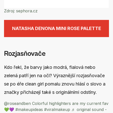
Zdroj:
sephora.cz
NATASHA DENONA MINI ROSE PALETTE
Rozjasňovače
Kdo řekl, že barvy jako modrá, fialová nebo
zelená patří jen na oči? Výraznější rozjasňovače
se po éře clean girl pomalu znovu hlásí o slovo a
značky přicházejí také s originálními odstíny.
@roseandben
Colorful highlighters are my current fav
💚💜
#makeupideas
#viralmakeup
♬ original sound -