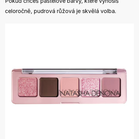
Pokud chceš pastelové barvy, které vynosíš
celoročně, pudrová růžová je skvělá volba.