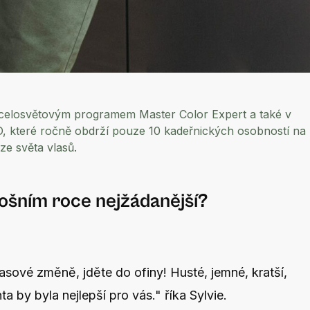
la celosvětovým programem Master Color Expert a také v
D, které ročně obdrží pouze 10 kadeřnických osobností na
 ze světa vlasů.
etošním roce nejžádanější?
lasové změně, jděte do ofiny! Husté, jemné, kratší,
a by byla nejlepší pro vás." říka Sylvie.