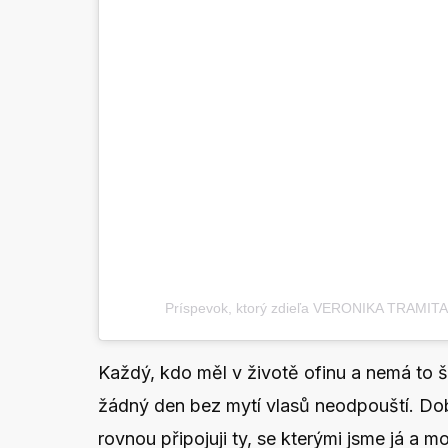
Príspevok, ktorý zdieľa VERONIKA TRAMITA
Každý, kdo měl v životě ofinu a nemá to št
žádný den bez mytí vlasů neodpouští. Dob
rovnou připojuji ty, se kterými jsme já a m