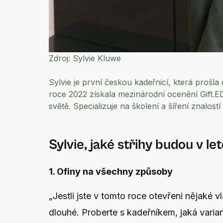
Zdroj:
Sylvie Kluwe
Sylvie je první českou kadeřnicí, která proš
roce 2022 získala mezinárodní ocenění Gift.E
světě. Specializuje na školení a šíření znalostí
Sylvie, jaké střihy budou v l
1. Ofiny na všechny způsoby
„Jestli jste v tomto roce otevřeni nějaké v
dlouhé. Proberte s kadeřníkem, jaká variant