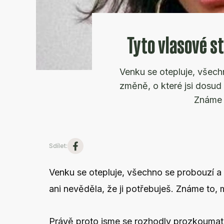
Tyto vlasové s
Venku se otepluje, všech
změně, o které jsi dosud 
Známe 
Sdílet
:
Venku se otepluje, všechno se probouzí a
ani nevěděla, že ji potřebuješ. Známe to, 
Právě proto jsme se rozhodly prozkoumat 