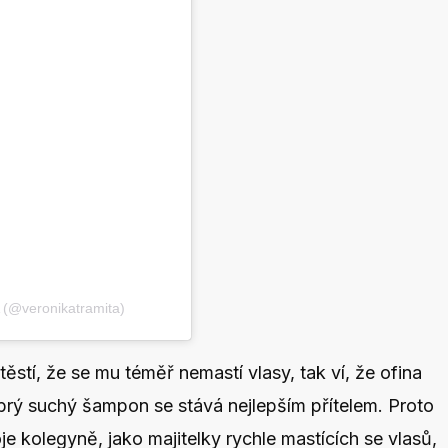
 (@veronikatramita)
ěstí, že se mu téměř nemastí vlasy, tak ví, že ofina
rý suchý šampon se stává nejlepším přítelem. Proto
oje kolegyně, jako majitelky rychle mastících se vlasů,