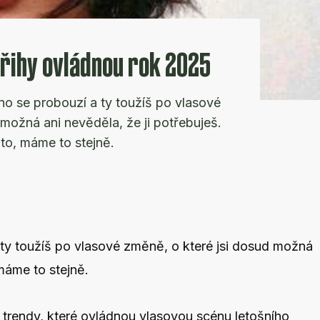
třihy ovládnou rok 2025
no se probouzí a ty toužíš po vlasové
možná ani nevěděla, že ji potřebuješ.
to, máme to stejně.
 ty toužíš po vlasové změně, o které jsi dosud možná
máme to stejně.
trendy, které ovládnou vlasovou scénu letošního