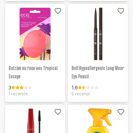
Balzám na ruce eos Tropical
Bell Hypoallergenic Long Wear
Escape
Eye Pencil
3
1.6
1 recenze
5 recenzí