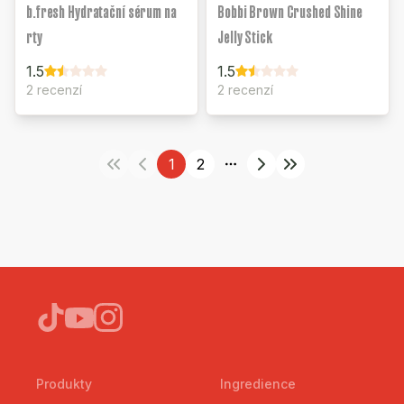
b.fresh Hydratační sérum na
Bobbi Brown Crushed Shine
rty
Jelly Stick
1.5
1.5
2 recenzí
2 recenzí
1
2
More pages
Produkty
Ingredience