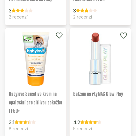
3
3
2 recenzí
2 recenzí
Babylove Sensitive krém na
Balzám na rty MAC Glow Play
opalování pro citlivou pokožku
FF50+
3.1
4.2
8 recenzí
5 recenzí