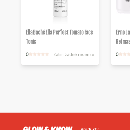
Ella Baché Ella Perfect Tomato Face
Erno L
Tonic
Gel mas
0
0
Zatím žádné recenze
Produkty