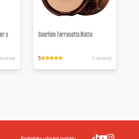
er s
Guerlain Terracotta Matte
5
recenze
2 recenzí
Podmínky užívání portálu