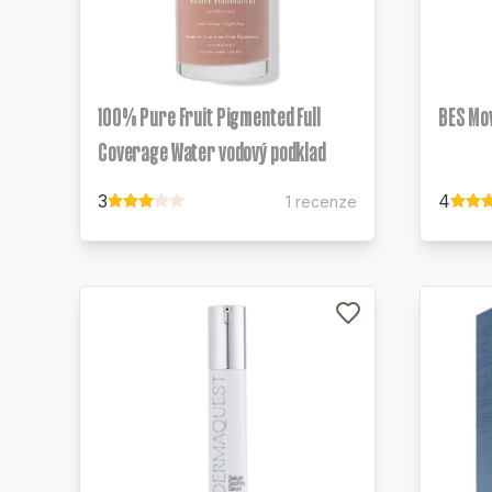
100% Pure Fruit Pigmented Full
BES Mov
Coverage Water vodový podklad
3
4
1 recenze