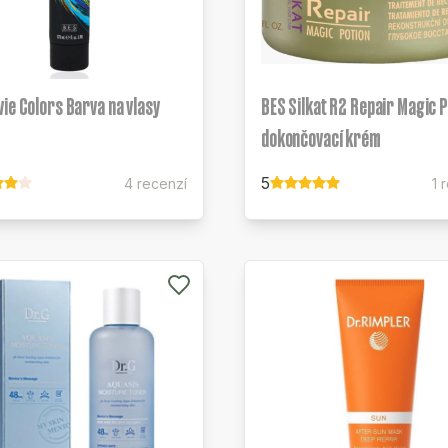
ie Colors Barva na vlasy
BES Silkat R2 Repair Magic P
dokončovací krém
5
4 recenzí
1 