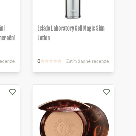
ání
Eclado Laboratory Cell Magic Skin
nerační
Lotion
0
recenze
Zatím žádné recenze