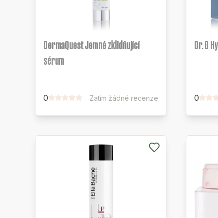
DermaQuest Jemné zklidňující
Dr. G H
sérum
0
0
Zatím žádné recenze