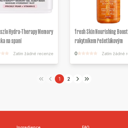
aszlo Hydra-Therapy Memory
fresh Skin Nourishing Boost
ka na spaní
rakytníkem řešetlákovým
0
Zatím žádné recenze
Zatím žádné 
1
2
Ingredience
FAQ