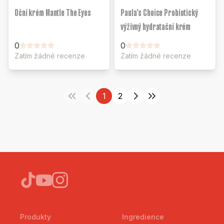
Oční krém Mantle The Eyes
Paula's Choice Probiotický
výživný hydratační krém
0
0
Zatím žádné recenze
Zatím žádné recenze
1
2
Produkty
Ingredience