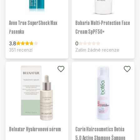
Avon True SuperShock Max
Babaria Multi-Protection Face
řasenka
Cream SpPF50+
3.8
0
351 recenzí
Zatím žádné recenze
Belnatur Hyaluronové sérum
Carin Haircosmetics Botéa
5.0 Active Shampoo Šampon