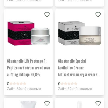
Chantarelle Lift Peptango R:
Chantarelle Special
Peptizonové sérum pro obnovu
Aesthetics Cream:
a lifting obličeje 26,8%
Antibakteriální krycí krém se
stříbrem SPF50
0
0
Zatím žádné recenze
Zatím žádné recenze