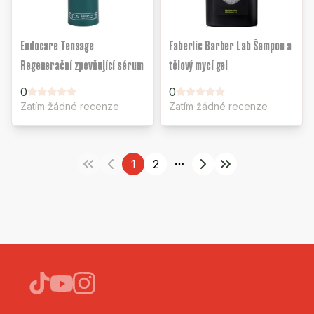
Endocare Tensage
Faberlic Barber Lab Šampon a
Regenerační zpevňující sérum
tělový mycí gel
0
0
Zatím žádné recenze
Zatím žádné recenze
1
2
More pages