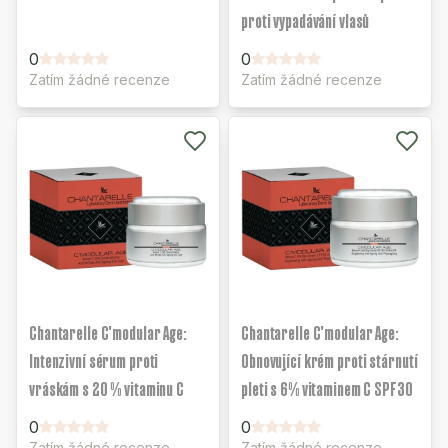
proti vypadávání vlasů
0
0
Zatím žádné recenze
Zatím žádné recenze
Chantarelle C'modular Age:
Chantarelle C'modular Age:
Intenzivní sérum proti
Obnovující krém proti stárnutí
vráskám s 20 % vitaminu C
pleti s 6% vitaminem C SPF30
0
0
Zatím žádné recenze
Zatím žádné recenze