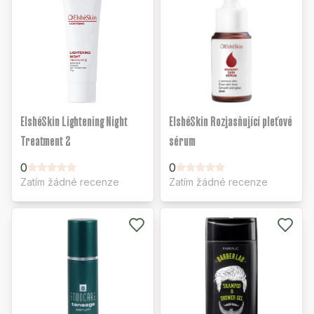
ElshéSkin Lightening Night
ElshéSkin Rozjasňující pleťové
Treatment 2
sérum
0
0
Zatím žádné recenze
Zatím žádné recenze