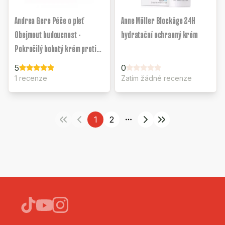
Andrea Gere Péče o pleť
Anne Möller Blockâge 24H
Obejmout budoucnost -
hydratační ochranný krém
Pokročilý bohatý krém proti
stárnutí pleti
5
0
1 recenze
Zatím žádné recenze
1
2
More pages