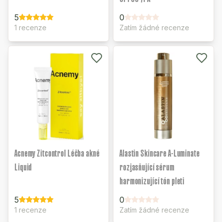
5
0
1 recenze
Zatím žádné recenze
Acnemy Zitcontrol Léčba akné
Alastin Skincare A-Luminate
Liquid
rozjasňující sérum
harmonizující tón pleti
5
0
1 recenze
Zatím žádné recenze