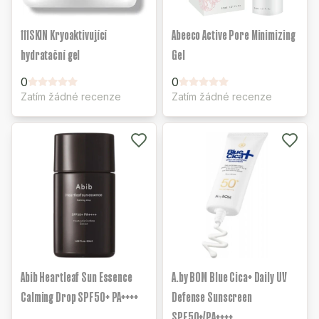
111SKIN Kryoaktivující
Abeeco Active Pore Minimizing
hydratační gel
Gel
0
0
Zatím žádné recenze
Zatím žádné recenze
Abib Heartleaf Sun Essence
A.by BOM Blue Cica+ Daily UV
Calming Drop SPF50+ PA++++
Defense Sunscreen
SPF50+/PA++++