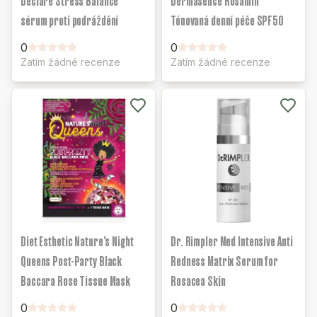
Declaré Stress Balance
Dermasence Rosamin
sérum proti podráždění
Tónovaná denní péče SPF50
0
0
Zatím žádné recenze
Zatím žádné recenze
Diet Esthetic Nature's Night
Dr. Rimpler Med Intensive Anti
Queens Post-Party Black
Redness Matrix Serum for
Baccara Rose Tissue Mask
Rosacea Skin
0
0