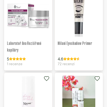
Laboratoř Ava Rozšířené
Milani Eyeshadow Primer
kapiláry
5
4.6
1 recenze
72 recenzí