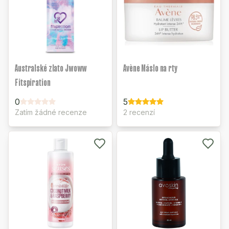
Australské zlato Jwoww
Avène Máslo na rty
Fitspiration
0
5
Zatím žádné recenze
2 recenzí