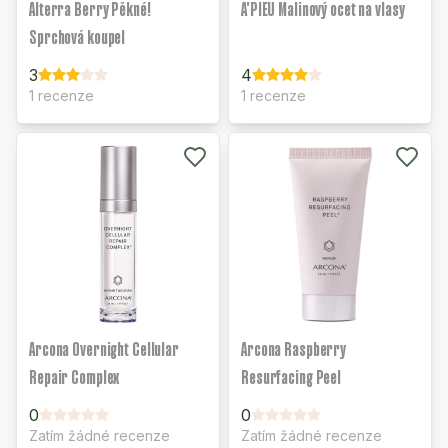
Alterra Berry Pěkné!
A'PIEU Malinový ocet na vlasy
Sprchová koupel
3
4
1 recenze
1 recenze
Arcona Overnight Cellular
Arcona Raspberry
Repair Complex
Resurfacing Peel
0
0
Zatím žádné recenze
Zatím žádné recenze