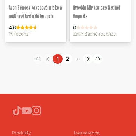
Avon Senses Kokosové mléko a
Avoskin Miraculous Retinol
malinový krém do koupele
Ampoule
4.6
0
14 recenzí
Zatím žádné recenze
1
2
More pages
Produkty
Ingredience