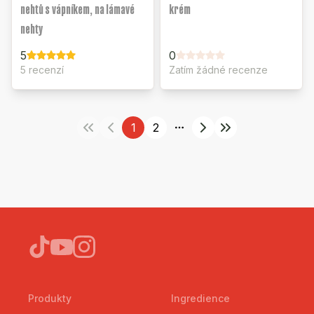
nehtů s vápníkem, na lámavé
krém
nehty
5
0
5 recenzí
Zatím žádné recenze
1
2
More pages
Produkty
Ingredience