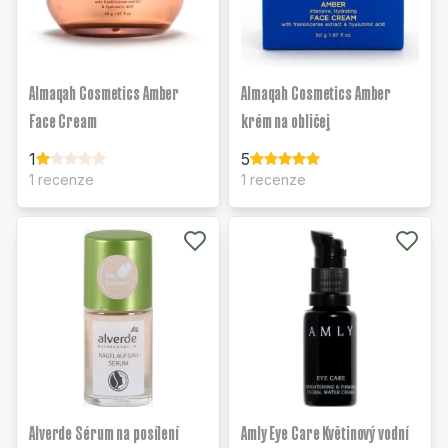
Almaqah Cosmetics Amber
Almaqah Cosmetics Amber
Face Cream
krém na obličej
1
5
1 recenze
1 recenze
Alverde Sérum na posílení
Amly Eye Care Květinový vodní