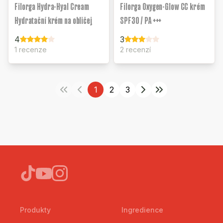
Filorga Hydra-Hyal Cream
Filorga Oxygen-Glow CC krém
Hydratační krém na obličej
SPF30 / PA +++
4
3
1 recenze
2 recenzí
1
2
3
Produkty
Ingredience