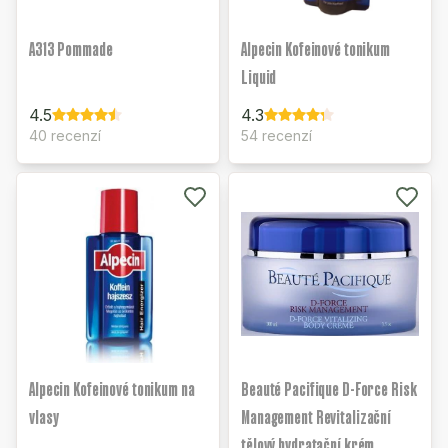
A313 Pommade
Alpecin Kofeinové tonikum
Liquid
4.5
4.3
40 recenzí
54 recenzí
Alpecin Kofeinové tonikum na
Beauté Pacifique D-Force Risk
vlasy
Management Revitalizační
tělový hydratační krém