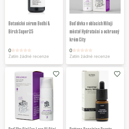
Botanické sérum Bodhi &
Buď dívka v oblacích Miluji
Birch Super25
město! Hydratační a ochranný
krém City
0
0
Zatím žádné recenze
Zatím žádné recenze