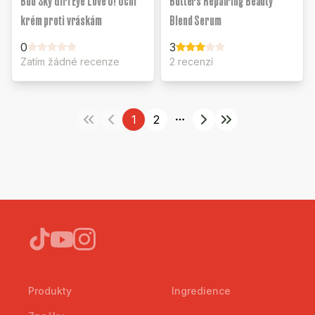
Buď Sky Girl Eye Love U! Oční
Butters Repairing Beauty
krém proti vráskám
Blend Serum
0
3
Zatím žádné recenze
2 recenzí
1
2
More pages
Produkty
Ingredience