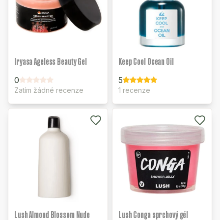
Iryasa Ageless Beauty Gel
Keep Cool Ocean Oil
0
5
Zatím žádné recenze
1 recenze
Lush Almond Blossom Nude
Lush Conga sprchový gél