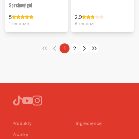
Sprchový gel
5
2.9
1 recenze
8 recenzí
1
2
Produkty
Ingredience
Značky