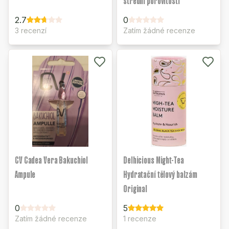
střední pórovitostí
2.7
0
3 recenzí
Zatím žádné recenze
CV Cadea Vera Bakuchiol
Delhicious Might-Tea
Ampule
Hydratační tělový balzám
Original
0
5
Zatím žádné recenze
1 recenze