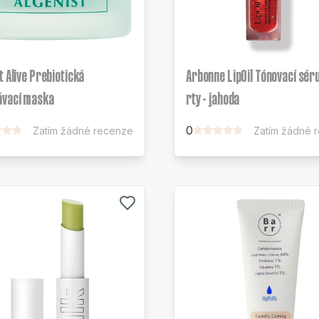
t Alive Prebiotická
Arbonne LipOil Tónovací sér
ávací maska
rty - jahoda
0
Zatím žádné recenze
Zatím žádné 