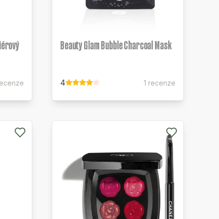
riérový
Beauty Glam Bubble Charcoal Mask
4
recenze
1 recenze