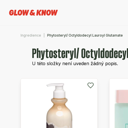
Ingredience
Phytosteryl/ Octyldodecyl Lauroyl Glutamate
Phytosteryl/ Octyldodecy
U této složky není uveden žádný popis.