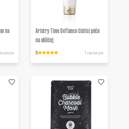
um na
Aristry Time Defiance čisticí péče
na obličej
5
recenze
1 recenze