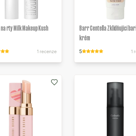
na rty Milk Makeup Kush
Barr Centella Zklidňující ba
krém
5
1 recenze
1 