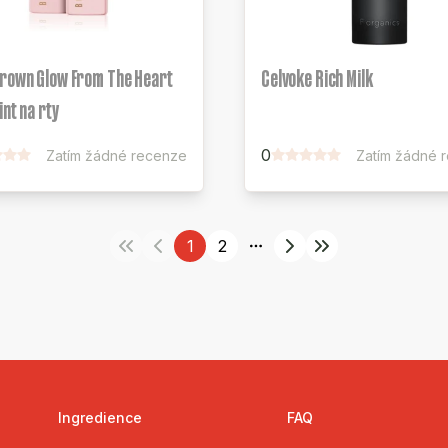
Brown Glow From The Heart
Celvoke Rich Milk
int na rty
0
Zatím žádné recenze
Zatím žádné 
1
2
More pages
Ingredience
FAQ