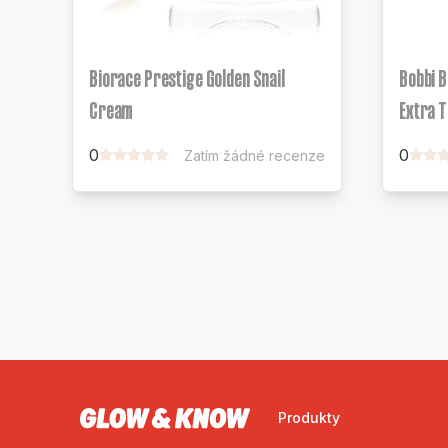
Biorace Prestige Golden Snail
Bobbi 
Cream
Extra T
0
0
Zatím žádné recenze
Produkty