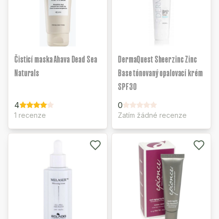
Čisticí maska Ahava Dead Sea
DermaQuest Sheerzinc Zinc
Naturals
Base tónovaný opalovací krém
SPF30
4
0
1 recenze
Zatím žádné recenze