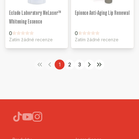
Eclado Laboratory MeLaser™
Epionce Anti-Aging Lip Renewal
Whitening Essence
0
0
Zatím žádné recenze
Zatím žádné recenze
1
2
3