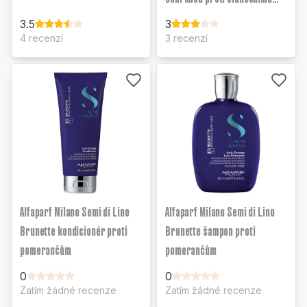
záření SPF20
3.5
3
4 recenzí
3 recenzí
Alfaparf Milano Semi di Lino
Alfaparf Milano Semi di Lino
Brunette kondicionér proti
Brunette šampon proti
pomerančům
pomerančům
0
0
Zatím žádné recenze
Zatím žádné recenze