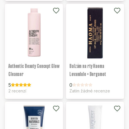
Authentic Beauty Concept Glow
Balzám na rty Haoma
Cleanser
Levandule + Bergamot
5
0
2 recenzí
Zatím žádné recenze