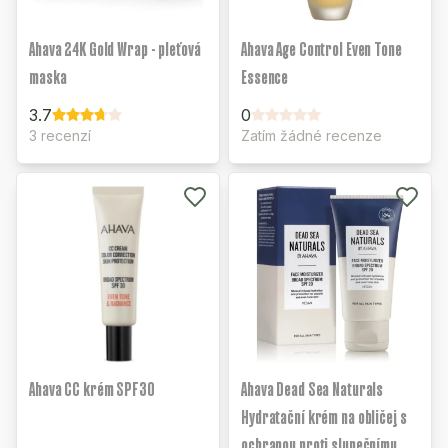
Ahava 24K Gold Wrap - pleťová
Ahava Age Control Even Tone
maska
Essence
3.7
0
3 recenzí
Zatím žádné recenze
Ahava CC krém SPF30
Ahava Dead Sea Naturals
Hydratační krém na obličej s
ochranou proti slunečnímu