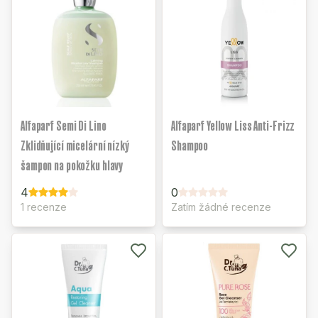
Alfaparf Semi Di Lino
Alfaparf Yellow Liss Anti-Frizz
Zklidňující micelární nízký
Shampoo
šampon na pokožku hlavy
4
0
1 recenze
Zatím žádné recenze