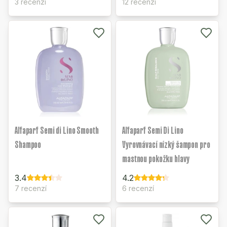
3 recenzí
12 recenzí
Alfaparf Semi di Lino Smooth
Alfaparf Semi Di Lino
Shampoo
Vyrovnávací nízký šampon pro
mastnou pokožku hlavy
3.4
4.2
7 recenzí
6 recenzí