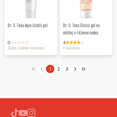
Dr. C. Tuna Aqua čisticí gel
Dr. C. Tuna Čisticí gel na
obličej s růžovou vodou
0
4
Zatím žádné recenze
1 recenze
1
2
3