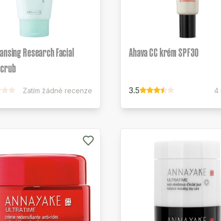
ansing Research Facial
Ahava CC krém SPF30
crub
3.5
Zatím žádné recenze
4 