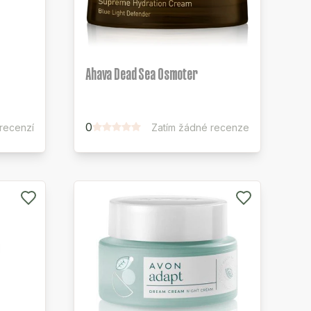
Ahava Dead Sea Osmoter
0
recenzí
Zatím žádné recenze