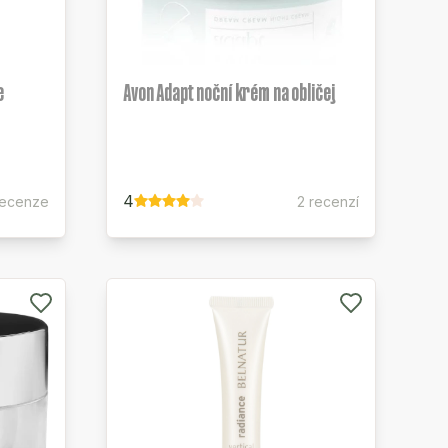
e
Avon Adapt noční krém na obličej
4
recenze
2 recenzí