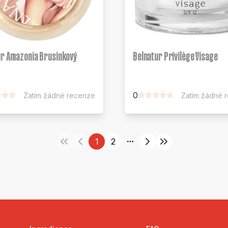
ur Amazonia Brusinkový
Belnatur Privilège Visage
0
Zatím žádné recenze
Zatím žádné 
1
2
More pages