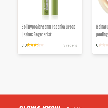
Bell Hypoalergenní řasenka Great
Belnat
Lashes Regenerist
peeling
3.3
0
3 recenzí