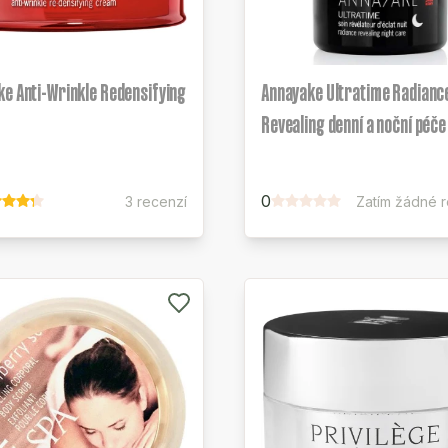
e Anti-Wrinkle Redensifying
Annayake Ultratime Radianc
Revealing denní a noční péče
0
3 recenzí
Zatím žádné 