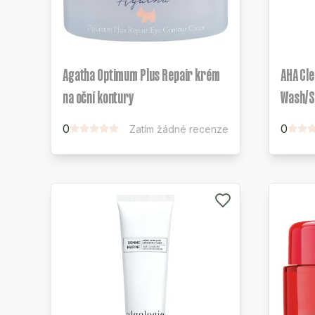
Agatha Optimum Plus Repair krém
AHA Cle
na oční kontury
Wash/S
0
0
Zatím žádné recenze