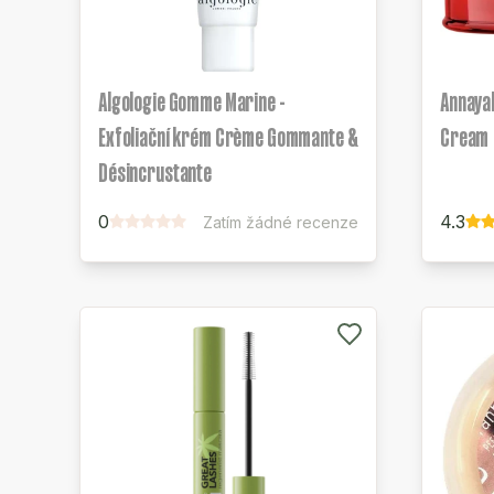
Algologie Gomme Marine -
Annayak
Exfoliační krém Crème Gommante &
Cream
Désincrustante
0
4.3
Zatím žádné recenze