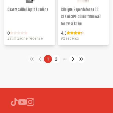
Chantecaille Liquid Lumière
Clinique Superdefense CC
Cream SPF 30 multifunkční
tónovací krém
0
4.3
Zatím žádné recenze
92 recenzí
1
2
More pages