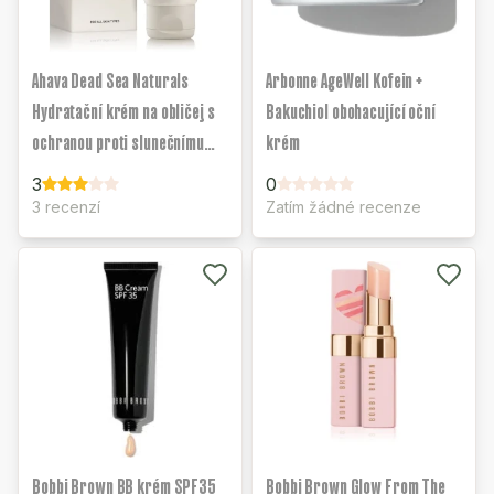
Ahava Dead Sea Naturals
Arbonne AgeWell Kofein +
Hydratační krém na obličej s
Bakuchiol obohacující oční
ochranou proti slunečnímu
krém
záření SPF20
3
0
3 recenzí
Zatím žádné recenze
Bobbi Brown BB krém SPF35
Bobbi Brown Glow From The