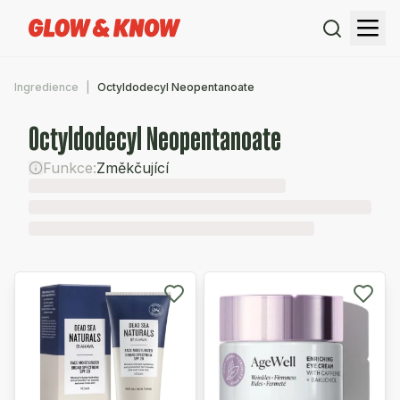
Ingredience
Octyldodecyl Neopentanoate
Octyldodecyl Neopentanoate
Funkce:
Změkčující