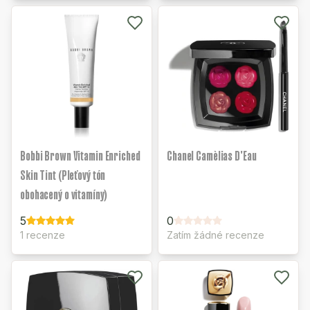
Bobbi Brown Vitamin Enriched
Chanel Camèlias D'Eau
Skin Tint (Pleťový tón
obohacený o vitamíny)
5
0
1 recenze
Zatím žádné recenze