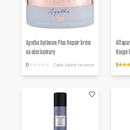
Agatha Optimum Plus Repair krém
Alfapar
na oční kontury
Range P
0
5
Zatím žádné recenze