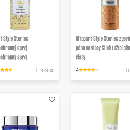
f Style Stories
Alfaparf Style Stories zpevň
chranný sprej
pěna na vlasy Silně tužící pě
chranný sprej
vlasy
4
11 recenzí
1 