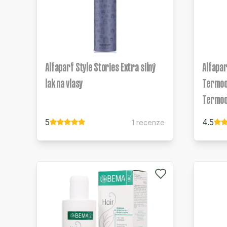
Alfaparf Style Stories Extra silný
Alfapar
lak na vlasy
Termoo
Termoo
5
4.5
1 recenze