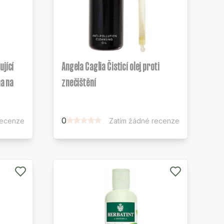
ující
Angela Caglia Čisticí olej proti
na na
znečištění
0
recenze
Zatím žádné recenze