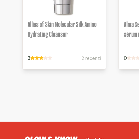
Allies of Skin Molecular Silk Amino
Alma Se
Hydrating Cleanser
sérum n
3
0
2 recenzí