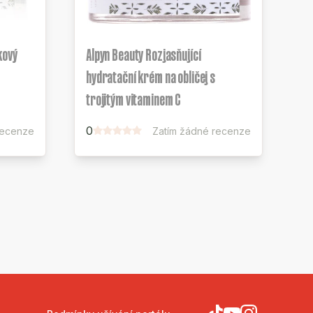
kový
Alpyn Beauty Rozjasňující
hydratační krém na obličej s
trojitým vitaminem C
0
recenze
Zatím žádné recenze