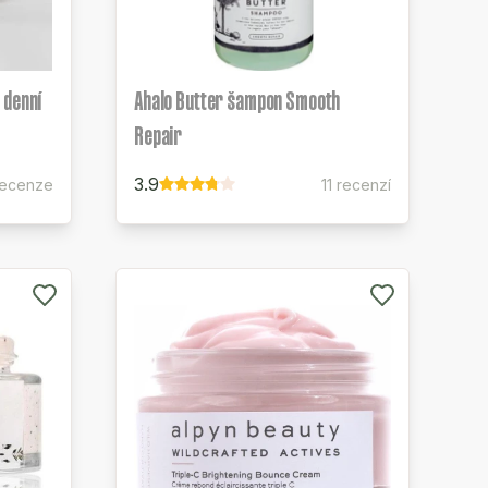
 denní
Ahalo Butter šampon Smooth
Repair
3.9
recenze
11 recenzí