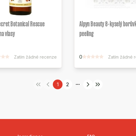
cret Botanical Rescue
Alpyn Beauty 8-kyselý borův
a vlasy
peeling
0
Zatím žádné recenze
Zatím žádné 
1
2
More pages