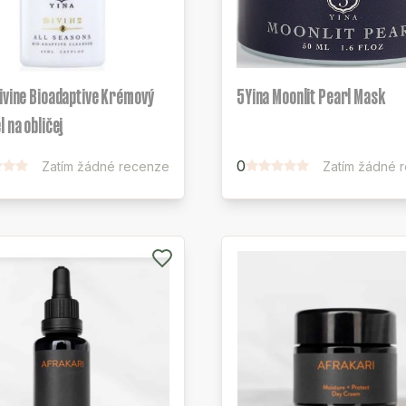
ivine Bioadaptive Krémový
5Yina Moonlit Pearl Mask
l na obličej
0
Zatím žádné recenze
Zatím žádné 