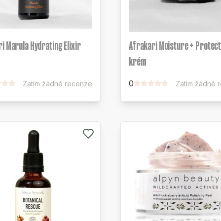
i Marula Hydrating Elixir
Afrakari Moisture + Protect
krém
0
Zatím žádné recenze
Zatím žádné 