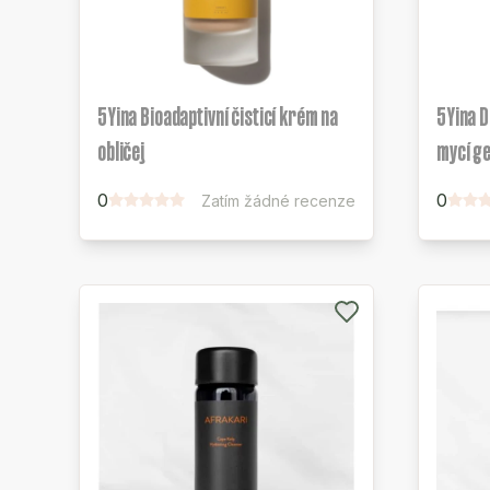
5Yina Bioadaptivní čisticí krém na
5Yina D
obličej
mycí ge
0
0
Zatím žádné recenze