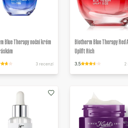
rm Blue Therapy noční krém
Biotherm Blue Therapy Red 
vráskám
Uplift Rich
3.5
3 recenzí
2