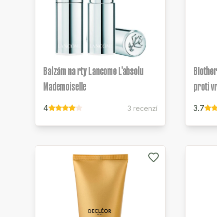
Balzám na rty Lancome L'absolu
Biothe
Mademoiselle
proti 
4
3.7
3 recenzí