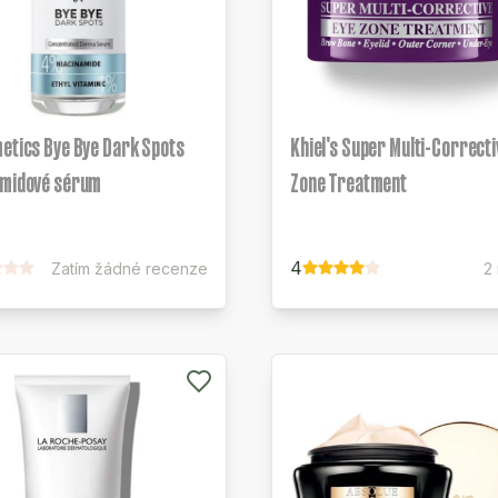
etics Bye Bye Dark Spots
Khiel's Super Multi-Correcti
amidové sérum
Zone Treatment
4
Zatím žádné recenze
2