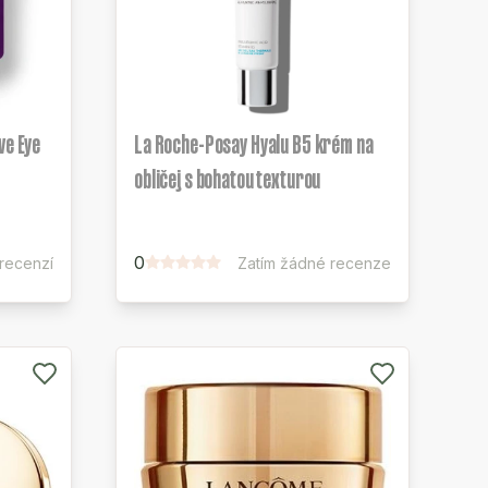
ve Eye
La Roche-Posay Hyalu B5 krém na
obličej s bohatou texturou
0
 recenzí
Zatím žádné recenze