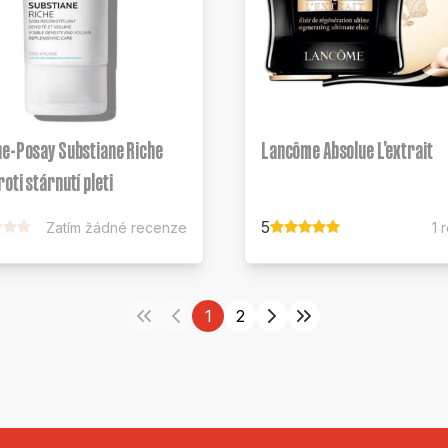
he-Posay Substiane Riche
Lancôme Absolue L'extrait
oti stárnutí pleti
5
Zatím žádné recenze
1 
1
2