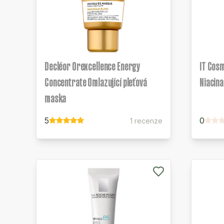
Decléor Orexcellence Energy
IT Cosm
Concentrate Omlazující pleťová
Niacin
maska
5
0
1 recenze