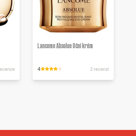
Lancome Absolue Oční krém
4
recenze
2 recenzí