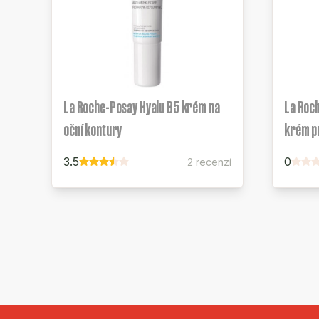
La Roche-Posay Hyalu B5 krém na
La Roc
oční kontury
krém pr
3.5
0
2 recenzí