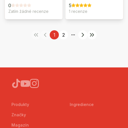
0
5
Zatím žádné recenze
1 recenze
1
2
More pages
Produkty
Ingredience
Značky
Magazín