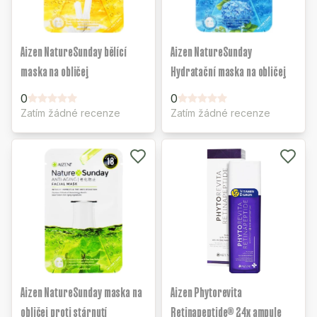
Aizen NatureSunday bělící
Aizen NatureSunday
maska na obličej
Hydratační maska na obličej
0
0
Zatím žádné recenze
Zatím žádné recenze
Aizen NatureSunday maska na
Aizen Phytorevita
obličej proti stárnutí
Retinapeptide® 24x ampule