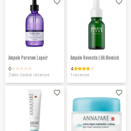
Ampule Puretem Lupair
Ampule Rovectin LHA Blemish
0
4
Zatím žádné recenze
1 recenze