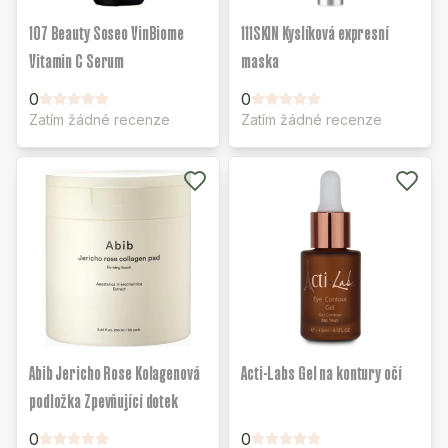
107 Beauty Soseo VinBiome
111SKIN Kyslíková expresní
Vitamin C Serum
maska
0
0
Zatím žádné recenze
Zatím žádné recenze
Abib Jericho Rose Kolagenová
Acti-Labs Gel na kontury očí
podložka Zpevňující dotek
0
0