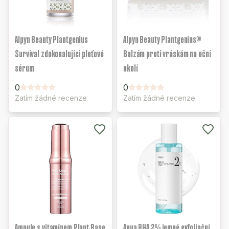
Alpyn Beauty Plantgenius
Alpyn Beauty Plantgenius®
Survival zdokonalující pleťové
Balzám proti vráskám na oční
sérum
okolí
0
0
Zatím žádné recenze
Zatím žádné recenze
Ampule s vitamínem Plant Base
Anua BHA 2% jemné exfoliační