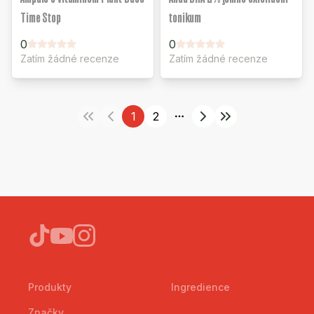
Time Stop
tonikum
0
0
Zatím žádné recenze
Zatím žádné recenze
1
2
More pages
Produkty
Ingredience
Značky