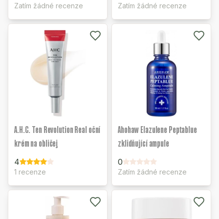
Zatím žádné recenze
Zatím žádné recenze
A.H.C. Ten Revolution Real oční
Ahohaw Elazulene Peptablue
krém na obličej
zklidňující ampule
4
0
1 recenze
Zatím žádné recenze