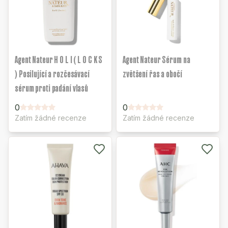
Agent Nateur H O L I ( L O C K S
Agent Nateur Sérum na
) Posilující a rozčesávací
zvětšení řas a obočí
sérum proti padání vlasů
0
0
Zatím žádné recenze
Zatím žádné recenze