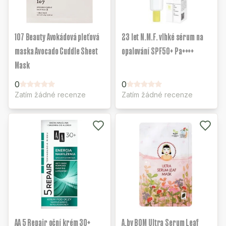
107 Beauty Avokádová pleťová
23 let N.M.F. vlhké sérum na
maska Avocado Cuddle Sheet
opalování SPF50+ Pa++++
Mask
0
0
Zatím žádné recenze
Zatím žádné recenze
AA 5 Repair oční krém 30+
A.by BOM Ultra Serum Leaf