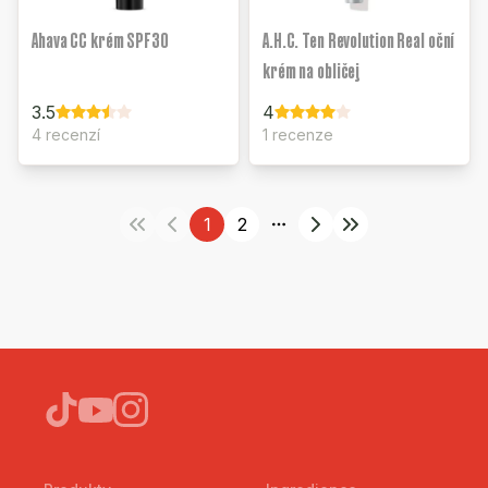
Ahava CC krém SPF30
A.H.C. Ten Revolution Real oční
krém na obličej
3.5
4
4 recenzí
1 recenze
1
2
More pages