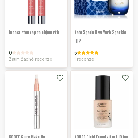
Innoxa rtěnka pro objem rtů
Kate Spade New York Sparkle
EDP
0
5
Zatím žádné recenze
1 recenze
KORFF Cure Make Up
KORFF Fluid Foundation Lifting