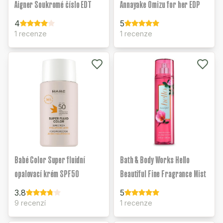
Aigner Soukromé číslo EDT
Annayake Omizu for her EDP
4
5
1 recenze
1 recenze
Babé Color Super fluidní
Bath & Body Works Hello
opalovací krém SPF50
Beautiful Fine Fragrance Mist
3.8
5
9 recenzí
1 recenze