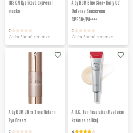
111SKIN Kyslíková expresní
A.by BOM Blue Cica+ Daily UV
maska
Defense Sunscreen
SPF50+/PA++++
0
0
Zatím žádné recenze
Zatím žádné recenze
A.by BOM Ultra Time Return
A.H.C. Ten Revolution Real oční
Eye Cream
krém na obličej
0
4