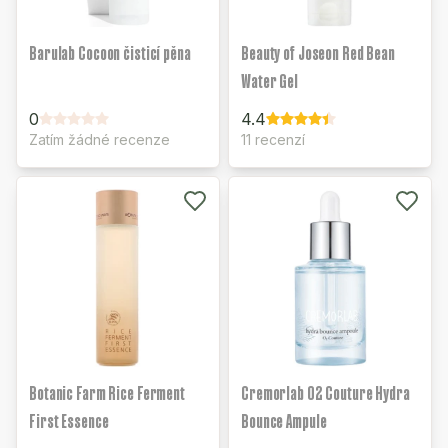
Barulab Cocoon čisticí pěna
Beauty of Joseon Red Bean
Water Gel
0
4.4
Zatím žádné recenze
11 recenzí
Botanic Farm Rice Ferment
Cremorlab O2 Couture Hydra
First Essence
Bounce Ampule