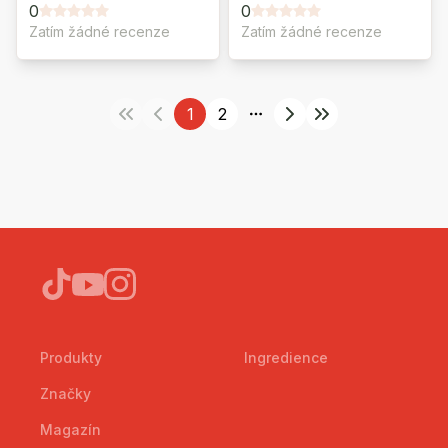
0
0
Zatím žádné recenze
Zatím žádné recenze
1
2
More pages
Produkty
Ingredience
Značky
Magazín