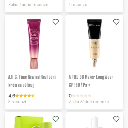
Zatím žádné recenze
1 recenze
A.H.C. Time Rewind Real oční
A'PIEU BB Maker Long Wear
krém na obličej
SPF30 / Pa++
4.6
0
5 recenzí
Zatím žádné recenze