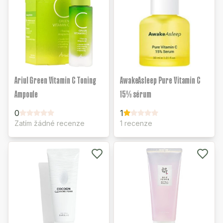
Ariul Green Vitamin C Toning
AwakeAsleep Pure Vitamin C
Ampoule
15% sérum
0
1
Zatím žádné recenze
1 recenze