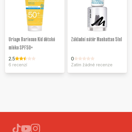
Uriage Bariesun Kid dětské
Základní nátěr Manhattan 5In1
mléko SPF50+
2.5
0
6 recenzí
Zatím žádné recenze