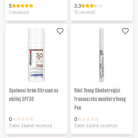
5
3.3
1 recenze
12 recenzí
Opalovací krém Ultrasun na
RdeL Young Dlouhotrvající
obličej SPF30
francouzská manikúra Young
Pen
0
0
Zatím žádné recenze
Zatím žádné recenze