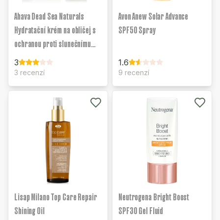
Ahava Dead Sea Naturals
Avon Anew Solar Advance
Hydratační krém na obličej s
SPF50 Spray
ochranou proti slunečnímu
záření SPF20
3
1.6
3 recenzí
9 recenzí
Lisap Milano Top Care Repair
Neutrogena Bright Boost
Shining Oil
SPF30 Gel Fluid