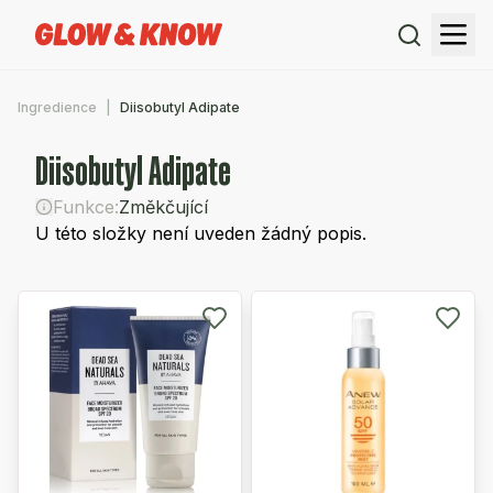
Ingredience
Diisobutyl Adipate
Diisobutyl Adipate
Funkce:
Změkčující
U této složky není uveden žádný popis.