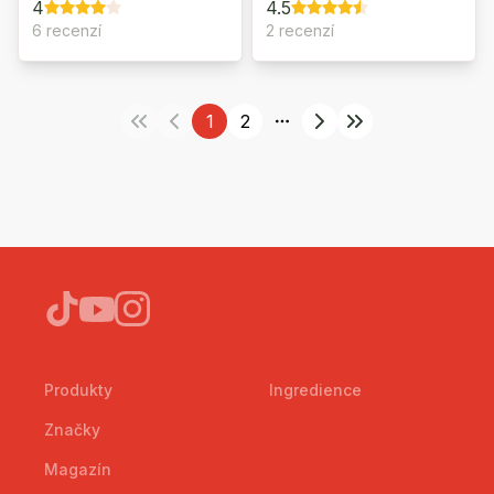
4
4.5
6 recenzí
2 recenzí
1
2
More pages
Produkty
Ingredience
Značky
Magazín