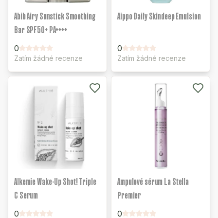
Abib Airy Sunstick Smoothing
Aippo Daily Skindeep Emulsion
Bar SPF50+ PA++++
0
0
Zatím žádné recenze
Zatím žádné recenze
Alkemie Wake-Up Shot! Triple
Ampulové sérum La Stella
C Serum
Premier
0
0