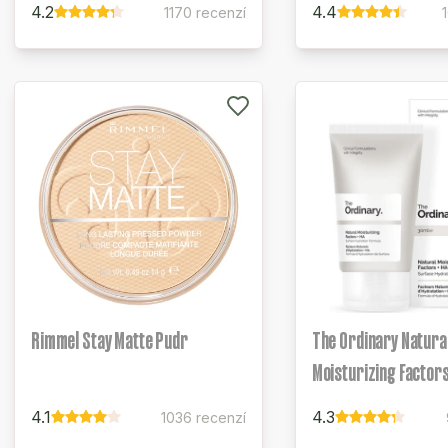
4.2
4.4
1170 recenzí
Rimmel Stay Matte Pudr
The Ordinary Natura
Moisturizing Factors
4.1
4.3
1036 recenzí