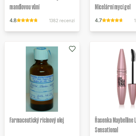
mandlovou vůní
Micelární mycí gel
4.8
4.7
1382 recenzí
Farmaceutický ricinový olej
Řasenka Maybelline 
Sensational