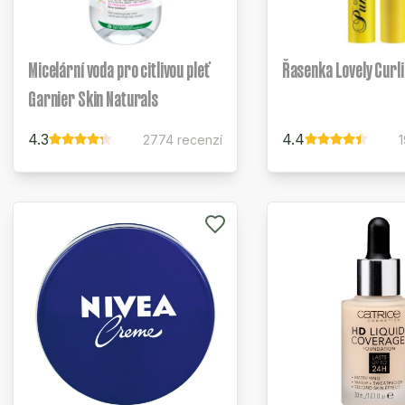
Micelární voda pro citlivou pleť
Řasenka Lovely Curl
Garnier Skin Naturals
4.3
4.4
2774 recenzí