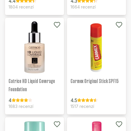
4.4
4.3
1804 recenzí
1664 recenzí
Catrice HD Liquid Coverage
Carmex Original Stick SPF15
Foundation
4
4.5
1683 recenzí
1517 recenzí