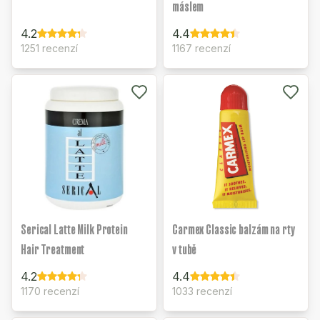
máslem
4.2
4.4
1251 recenzí
1167 recenzí
Serical Latte Milk Protein
Carmex Classic balzám na rty
Hair Treatment
v tubě
4.2
4.4
1170 recenzí
1033 recenzí