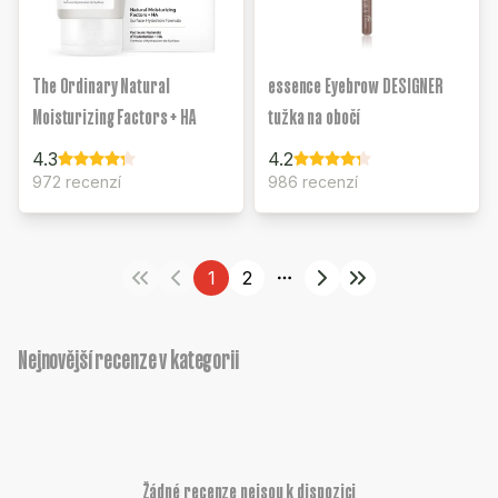
The Ordinary Natural
essence Eyebrow DESIGNER
Moisturizing Factors + HA
tužka na obočí
4.3
4.2
972 recenzí
986 recenzí
1
2
More pages
Nejnovější recenze v kategorii
Žádné recenze nejsou k dispozici