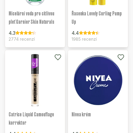
Micelární voda pro citlivou
Řasenka Lovely Curling Pump
pleť Garnier Skin Naturals
Up
4.3
4.4
2774 recenzí
1985 recenzí
Catrice Liquid Camouflage
Nivea krém
korrektor