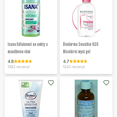
Isana Odlakovač na nehty s
Bioderma Sensibio H2O
mandlovou vůní
Micelární mycí gel
4.8
4.7
1382 recenzí
1243 recenzí