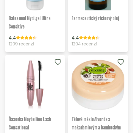
Balea med Mycí gel Ultra
Farmaceutický ricinový olej
Sensitive
4.4
4.4
1209 recenzí
1204 recenzí
Řasenka Maybelline Lash
Tělové máslo Alverde s
Sensational
makadamiovým a bambuckým