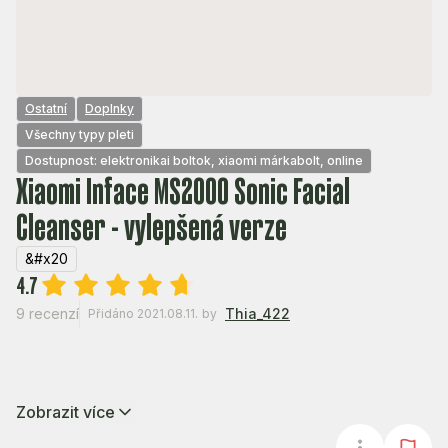
Ostatní
Doplnky
Všechny typy pleti
Dostupnost: elektronikai boltok, xiaomi márkabolt, online
Xiaomi Inface MS2000 Sonic Facial
Cleanser - vylepšená verze
&#x20
4.7
9 recenzí
Thia_422
Přidáno 2021.08.11.
by
Zobrazit více