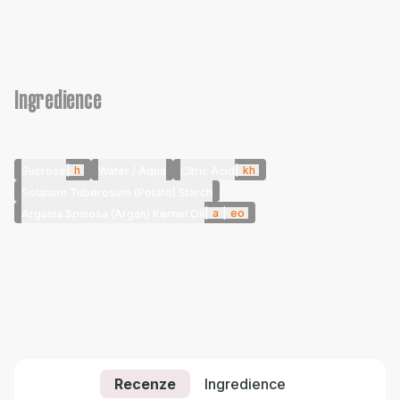
Ingredience
|
h
|
kh
Sucrose
Water / Aqua
Citric Acid
Solanum Tuberosum (Potato) Starch
|
a
|
eo
Argania Spinosa (Argan) Kernel Oil
Recenze
Ingredience