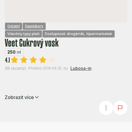
Ostatní
Depilátory
Všechny typy pleti
Dostupnost: drogériák, hipermarketek
Veet Cukrový vosk
250
ml
4.1
39 recenzí
Lubosa-m
Přidáno 2019.06.25.
by
Zobrazit více