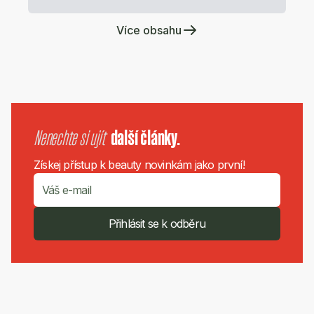
Více obsahu
Nenechte si ujít
další články.
Získej přístup k beauty novinkám jako první!
Přihlásit se k odběru