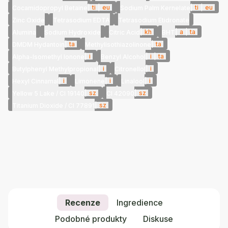
|
ti
|
eu
|
ti
|
eu
Cocamidopropyl Betaine
Sodium Palm Kernelate
Zinc Oxide
Tetrasodium EDTA
Tetrasodium Etidronate
|
kh
|
a
|
ta
Alumina
Sodium Hydroxide
Citric Acid
BHT
|
ta
|
ta
DMDM Hydantoin
Methylisothiazolinone
|
i
|
i
|
ta
Alpha-Isomethyl Ionone
Benzyl Alcohol
|
i
|
i
Butylphenyl Methylpropional
Citronellol
|
i
|
i
|
i
Hexyl Cinnamal
Limonene
Linalool
|
sz
|
sz
Yellow 5 Lake / CI 19140
CI 42090
|
sz
Titanium Dioxide / CI 77891
Recenze
Ingredience
Podobné produkty
Diskuse