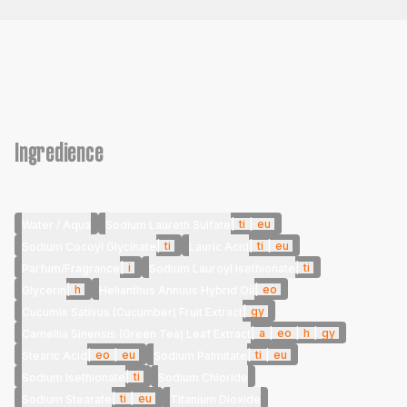
Ingredience
|
ti
|
eu
Water / Aqua
Sodium Laureth Sulfate
|
ti
|
ti
|
eu
Sodium Cocoyl Glycinate
Lauric Acid
|
i
|
ti
Parfum/Fragrance
Sodium Lauroyl Isethionate
|
h
|
eo
Glycerin
Helianthus Annuus Hybrid Oil
|
gy
Cucumis Sativus (Cucumber) Fruit Extract
|
a
|
eo
|
h
|
gy
Camellia Sinensis (Green Tea) Leaf Extract
|
eo
|
eu
|
ti
|
eu
Stearic Acid
Sodium Palmitate
|
ti
Sodium Isethionate
Sodium Chloride
|
ti
|
eu
Sodium Stearate
Titanium Dioxide