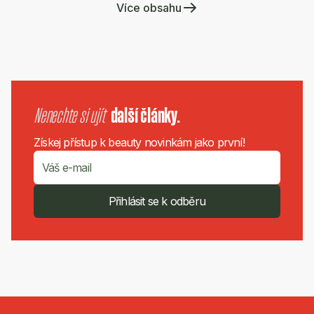
Více obsahu
Nenechte si ujít
další články.
Získej přístup k beauty novinkám jako první!
Přihlásit se k odběru