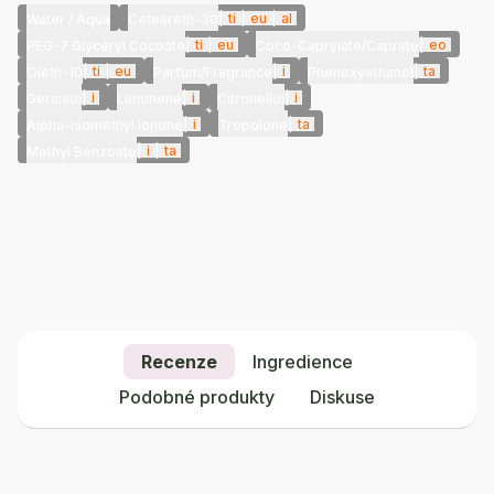
|
ti
|
eu
|
al
Water / Aqua
Ceteareth-30
|
ti
|
eu
|
eo
PEG-7 Glyceryl Cocoate
Coco-Caprylate/Caprate
|
ti
|
eu
|
i
|
ta
Oleth-10
Parfum/Fragrance
Phenoxyethanol
|
i
|
i
|
i
Geraniol
Limonene
Citronellol
|
i
|
ta
Alpha-Isomethyl Ionone
Tropolone
|
i
|
ta
Methyl Benzoate
Recenze
Ingredience
Podobné produkty
Diskuse