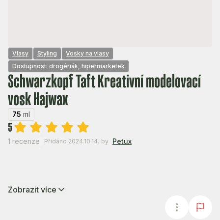
Vlasy
Styling
Vosky na vlasy
Dostupnost: drogériák, hipermarketek
Schwarzkopf Taft Kreativní modelovací
vosk Hajwax
75
ml
5
1 recenze
Petux
Přidáno 2024.10.14.
by
Zobrazit více