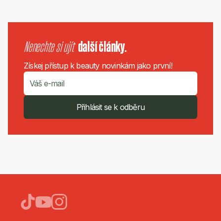
Nenechte si ujít
další články.
Získej přístup k beauty novinkám jako první!
Přihlásit se k odběru