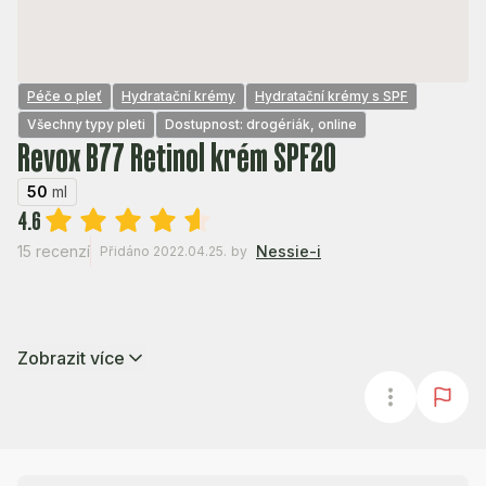
Péče o pleť
Hydratační krémy
Hydratační krémy s SPF
Všechny typy pleti
Dostupnost: drogériák, online
Revox B77 Retinol krém SPF20
50
ml
4.6
15 recenzí
Nessie-i
Přidáno 2022.04.25.
by
Zobrazit více