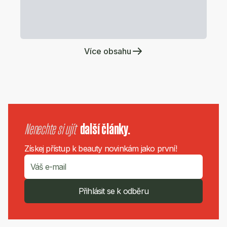
Více obsahu
Nenechte si ujít
další články.
Získej přístup k beauty novinkám jako první!
Přihlásit se k odběru