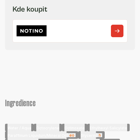
Kde koupit
Ingredience
Water / Aqua
Octocrylene
Octinoxate
Ethylhexyl Salicylate
|
eo
|
h
Paraffinum Liquidum/Mineral Oil
Glycerin