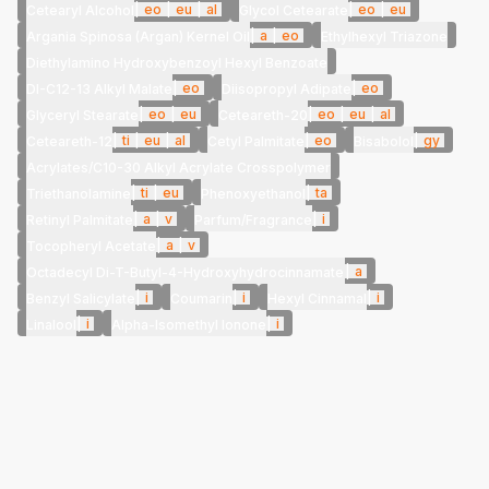
|
eo
|
eu
|
al
|
eo
|
eu
Cetearyl Alcohol
Glycol Cetearate
|
a
|
eo
Argania Spinosa (Argan) Kernel Oil
Ethylhexyl Triazone
Diethylamino Hydroxybenzoyl Hexyl Benzoate
|
eo
|
eo
DI-C12-13 Alkyl Malate
Diisopropyl Adipate
|
eo
|
eu
|
eo
|
eu
|
al
Glyceryl Stearate
Ceteareth-20
|
ti
|
eu
|
al
|
eo
|
gy
Ceteareth-12
Cetyl Palmitate
Bisabolol
Acrylates/C10-30 Alkyl Acrylate Crosspolymer
|
ti
|
eu
|
ta
Triethanolamine
Phenoxyethanol
|
a
|
v
|
i
Retinyl Palmitate
Parfum/Fragrance
|
a
|
v
Tocopheryl Acetate
|
a
Octadecyl Di-T-Butyl-4-Hydroxyhydrocinnamate
|
i
|
i
|
i
Benzyl Salicylate
Coumarin
Hexyl Cinnamal
|
i
|
i
Linalool
Alpha-Isomethyl Ionone