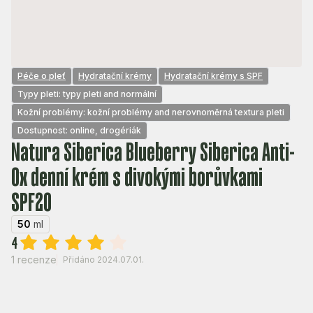
Péče o pleť
Hydratační krémy
Hydratační krémy s SPF
Typy pleti: typy pleti and normální
Kožní problémy: kožní problémy and nerovnoměrná textura pleti
Dostupnost: online, drogériák
Natura Siberica Blueberry Siberica Anti-
Ox denní krém s divokými borůvkami
SPF20
50
ml
4
1 recenze
Přidáno 2024.07.01.