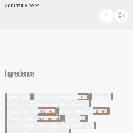
Zobrazit více
Ingredience
|
eo
Water / Aqua
Coco-Caprylate/Caprate
Octinoxate
Diethylamino Hydroxybenzoyl Hexyl Benzoate
|
eo
|
eu
|
ti
|
eu
Glyceryl Stearate
Cetearyl Glucoside
|
eo
|
eu
|
al
|
h
Cetearyl Alcohol
Glycerin
Bis-Ethylhexyloxyphenol Methoxyphenyl Triazine
Vaccinium Vulcanorum Fruit Extract