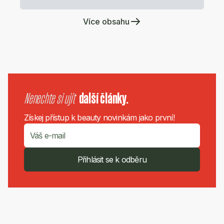
Více obsahu
Nenechte si ujít
další články.
Získej přístup k beauty novinkám jako první!
Přihlásit se k odběru