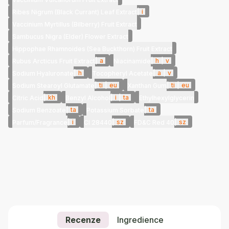
|
i
Ribes Nigrum (Black Currant) Leaf Extract
Vaccinium Myrtillus (Bilberry) Fruit Extract
Sambucus Nigra (Elder) Flower Extract
Hippophae Rhamnoides (Sea Buckthorn) Fruit Extract
|
a
|
h
|
v
Rubus Arcticus Fruit Extract
Niacinamide
|
h
|
a
|
v
Sodium Hyaluronate
Tocopheryl Acetate
|
ti
|
eu
|
ti
|
eu
Sodium Stearoyl Glutamate
Xanthan Gum
|
kh
|
i
|
ta
Citric Acid
Benzyl Alcohol
Ethylhexylglycerin
|
ta
|
ta
Sodium Benzoate
Potassium Sorbate
|
i
|
sz
|
sz
Parfum/Fragrance
CI 28440
FD&C Red 40
Recenze
Ingredience