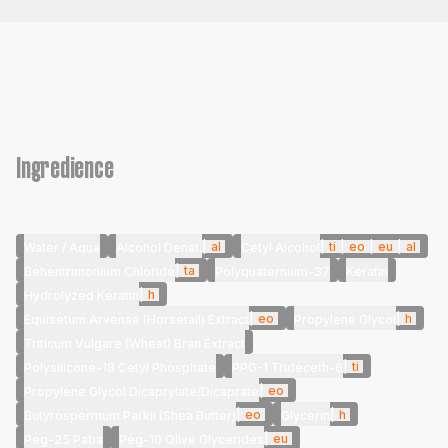
Ingredience
|
al
|
ti
|
eo
|
eu
|
al
Water / Aqua
Alcohol Denat.
Cetyl Alcohol
|
ta
Behentrimonium Chloride
Polyquaternium-37
Keratin
|
h
Hydrolyzed Keratin
|
eo
|
h
Equisetum Arvense (Horsetail) Extract
Propylene Glycol
Triticum Vulgare (Wheat) Bran Extract
|
ti
Polysilicone-18 Cetyl Phosphate
PPG-1 Trideceth-6
|
eo
Propylene Glycol Dicaprylate/Dicaprate
|
eo
|
h
Butyrospermum Parkii (Shea Butter)
Glycerin
|
eu
Peg-25 Paba
Peg-10 Olive Glycerides