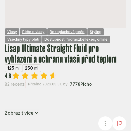
Vlasy
Péče o vlasy
Bezoplachová péče
Styling
Všechny typy pleti
Dostupnost: fodrászkellékes, online
Lisap Ultimate Straight Fluid pro
vyhlazení a ochranu vlasů před teplem
125
ml
250
ml
4.6
82 recenzí
7778Plcho
Přidáno 2023.05.31.
by
Zobrazit více