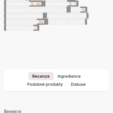
|
ti
|
eu
|
h
|
i
Polysorbate 20
Ethoxydiglycol
|
h
Simmondsia Chinensis (Jojoba) Seed Oil
PEG-8
Carboxymethyl Chitosan
Palmitoyl Myristyl Serinate
|
eo
Sodium Polyacrylate
Peg-8/ SMDI Copolymer
|
i
Parfum/Fragrance
Recenze
Ingredience
Podobné produkty
Diskuse
Recenze