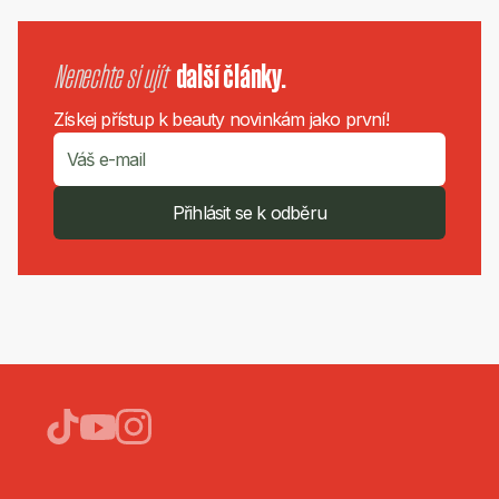
Nenechte si ujít
další články.
Získej přístup k beauty novinkám jako první!
Přihlásit se k odběru