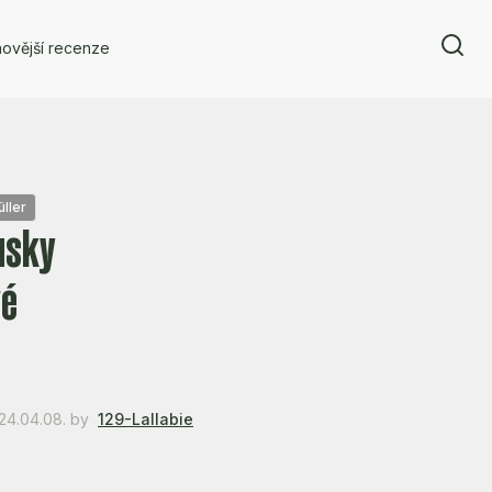
ovější recenze
ller
usky
vé
24.04.08.
by
129-Lallabie