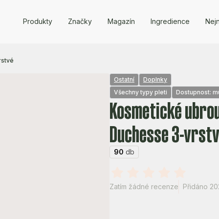
Produkty
Značky
Magazín
Ingredience
Nejn
rstvé
Ostatní
Doplnky
Všechny typy pleti
Dostupnost: mü
Kosmetické ubro
Duchesse 3-vrst
90
db
Zatím žádné recenze
Přidáno 20