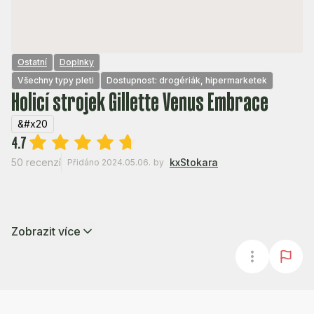
Ostatní
Doplnky
Všechny typy pleti
Dostupnost: drogériák, hipermarketek
Holicí strojek Gillette Venus Embrace
&#x20
4.7
50 recenzí
kxStokara
Přidáno 2024.05.06.
by
Zobrazit více