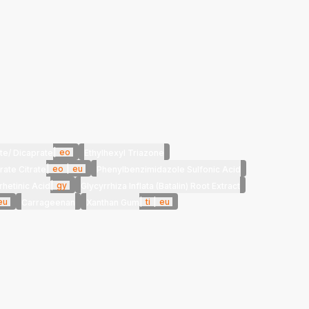
|
eo
te/ Dicaprate
Ethylhexyl Triazone
|
eo
|
eu
rate Citrate
Phenylbenzimidazole Sulfonic Acid
|
gy
rhetinic Acid
Glycyrrhiza Inflata (Batalin) Root Extract
eu
|
ti
|
eu
Carrageenan
Xanthan Gum