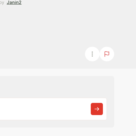
by
Janin2