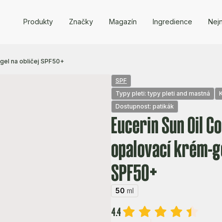
Produkty
Značky
Magazín
Ingredience
Nejn
-gel na obličej SPF50+
SPF
Typy pleti: typy pleti and mastná
Dostupnost: patikák
Eucerin Sun Oil C
opalovací krém-ge
SPF50+
50
ml
4.4