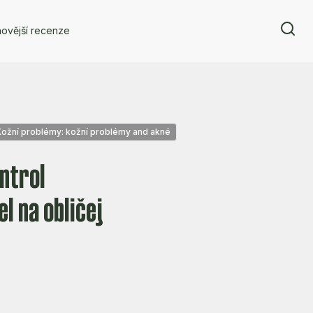
ovější recenze
Kožní problémy: kožní problémy and akné
ontrol
l na obličej