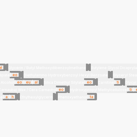
al
Glycerin / Butyl Methoxydibenzoylmethane
Butylene Glycol Dicapryla
|
eo
dipate
Diethylamino Hydroxybenzoyl Hexyl Benzoate
Glyceryl Stea
|
eo
|
eu
|
al
|
eo
|
ti
 Alcohol
Silica Dimethyl Silylate
Carnitine
Glycyr
|
eo
|
ti
|
(Carnauba) Wax / Cera Carnauba
Hydroxypropyl Methylcellulose
|
a
|
h
|
ta
ne
Ethylhexylglycerin
Phenoxyethanol