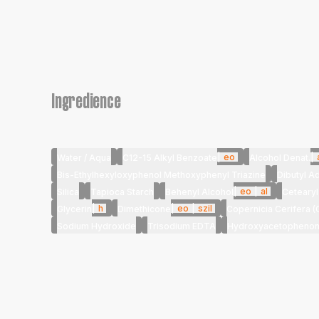
Ingredience
|
eo
|
Water / Aqua
C12-15 Alkyl Benzoate
Alcohol Denat.
Bis-Ethylhexyloxyphenol Methoxyphenyl Triazine
Dibutyl A
|
eo
|
al
Silica
Tapioca Starch
Behenyl Alcohol
Cetearyl
|
h
|
eo
|
szil
Glycerin
Dimethicone
Copernicia Cerifera 
Sodium Hydroxide
Trisodium EDTA
Hydroxyacetopheno