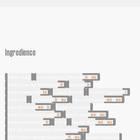
Ingredience
|
ti
|
eu
Water / Aqua
Cocamidopropyl Betaine
|
ti
|
h
Sodium Lauroyl Isethionate
Glycerin
|
ta
|
i
Sodium Benzoate
Sodium Chloride
Parfum/Fragrance
|
ti
|
eu
|
eo
|
eu
Carbomer
Lauric Acid
Glycol Distearate
|
eo
|
h
Caprylyl Glycol
Sodium Hydroxide
|
ti
|
eo
|
eu
Sodium Lauroyl Glycinate
Stearic Acid
|
ti
|
eo
|
eu
Sodium Isethionate
PPG-6
Palmitic Acid
|
eu
PEG-150 Pentaerythrityl Tetrastearate
|
ti
|
eu
PPG-2 Hydroxyethyl Cocamide
Sodium Gluconate