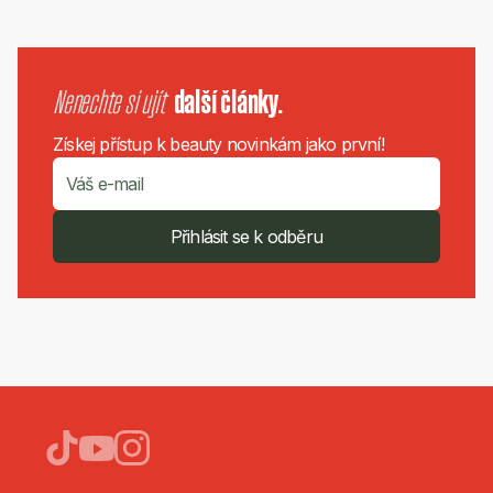
Nenechte si ujít
další články.
Získej přístup k beauty novinkám jako první!
Přihlásit se k odběru