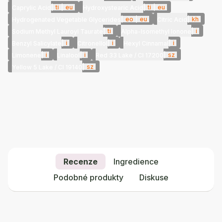
|
ti
|
eu
|
ti
|
eu
Caprylic Acid
Hydroxystearic Acid
|
eo
|
eu
|
kh
Hydrogenated Vegetable Glycerides
Citric Acid
|
ti
|
i
Sodium Methyl Lauroyl Taurate
Alpha-Isomethyl Ionone
|
i
|
i
|
i
Benzyl Salicylate
Citronellol
Hexyl Cinnamal
|
i
|
i
|
sz
Limonene
Linalool
Red 33 Lake / CI 17200
|
sz
Yellow 5 Lake / CI 19140
Recenze
Ingredience
Podobné produkty
Diskuse