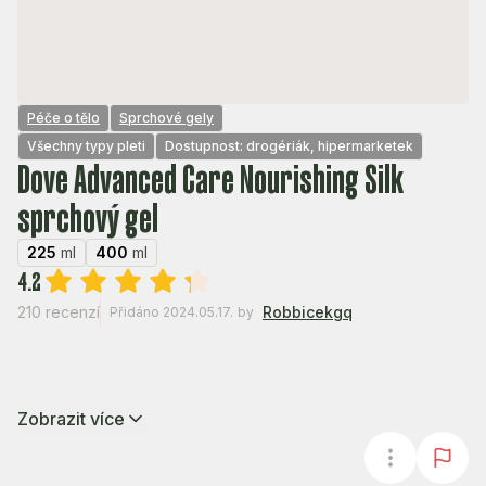
Péče o tělo
Sprchové gely
Všechny typy pleti
Dostupnost: drogériák, hipermarketek
Dove Advanced Care Nourishing Silk
sprchový gel
225
ml
400
ml
4.2
210 recenzí
Robbicekgq
Přidáno 2024.05.17.
by
Zobrazit více