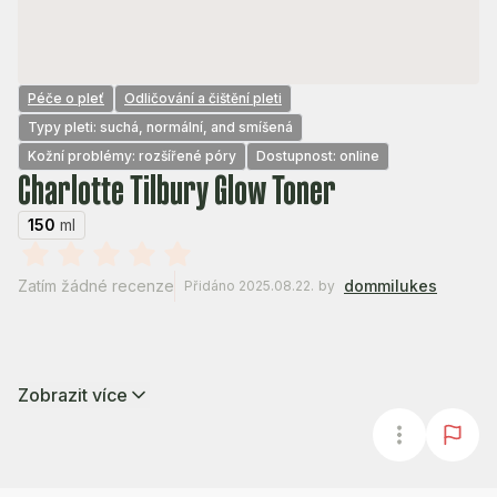
Péče o pleť
Odličování a čištění pleti
Typy pleti: suchá, normální, and smíšená
Kožní problémy: rozšířené póry
Dostupnost: online
Charlotte Tilbury Glow Toner
150
ml
Zatím žádné recenze
dommilukes
Přidáno 2025.08.22.
by
Zobrazit více