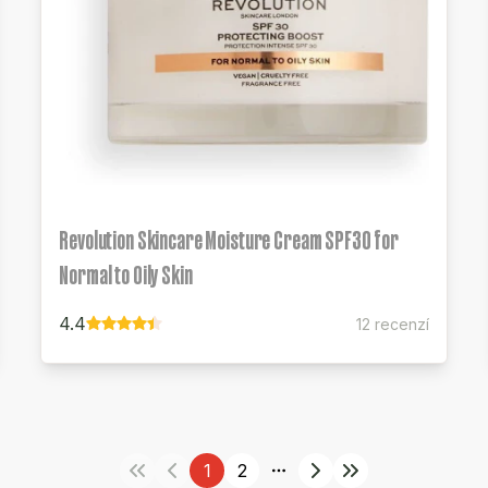
Revolution Skincare Moisture Cream SPF30 for
Normal to Oily Skin
4.4
12 recenzí
1
2
More pages