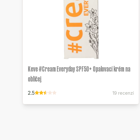
Keve #Cream Everyday SPF50+ Opalovací krém na
obličej
2.5
19 recenzí