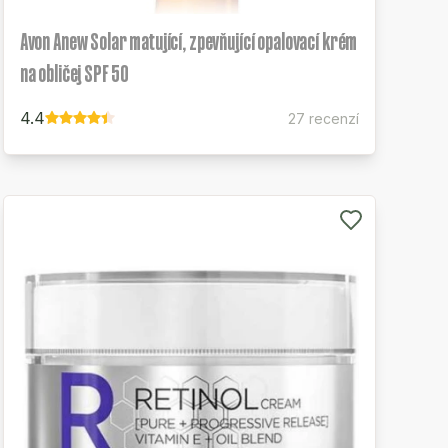
Avon Anew Solar matující, zpevňující opalovací krém
na obličej SPF 50
4.4
27 recenzí