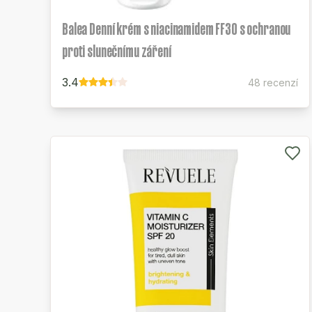
Balea Denní krém s niacinamidem FF30 s ochranou
proti slunečnímu záření
3.4
48 recenzí