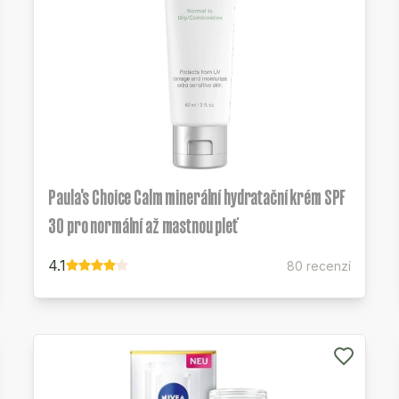
Paula's Choice Calm minerální hydratační krém SPF
30 pro normální až mastnou pleť
4.1
80 recenzí