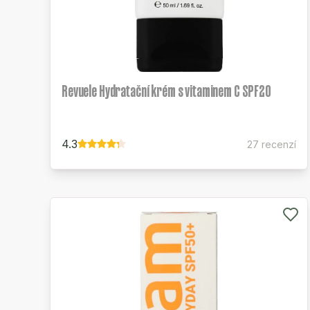
Revuele Hydratační krém s vitaminem C SPF20
4.3
27 recenzí