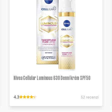
Nivea Cellular Luminous 630 Denní krém SPF50
4.3
52 recenzí