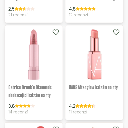
2.5
4.8
21 recenzí
12 recenzí
Catrice Drunk'n Diamonds
NARS Afterglow balzám na rty
obohacující balzám na rty
3.8
4.2
14 recenzí
11 recenzí