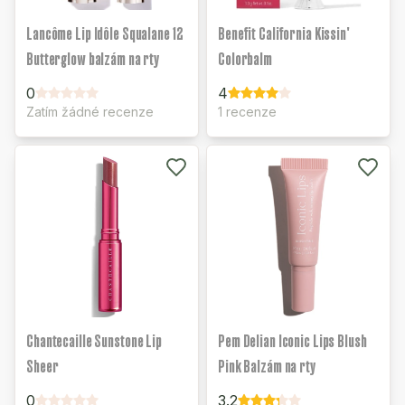
Lancôme Lip Idôle Squalane 12
Benefit California Kissin'
Butterglow balzám na rty
Colorbalm
0
4
Zatím žádné recenze
1 recenze
Chantecaille Sunstone Lip
Pem Delian Iconic Lips Blush
Sheer
Pink Balzám na rty
0
3.2