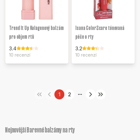
Trend It Up Kolagenový balzám
Isana Color2care tónovaná
pro objem rtů
péče o rty
3.4
3.2
10 recenzí
10 recenzí
1
2
More pages
Nejnovější Barevné balzámy na rty