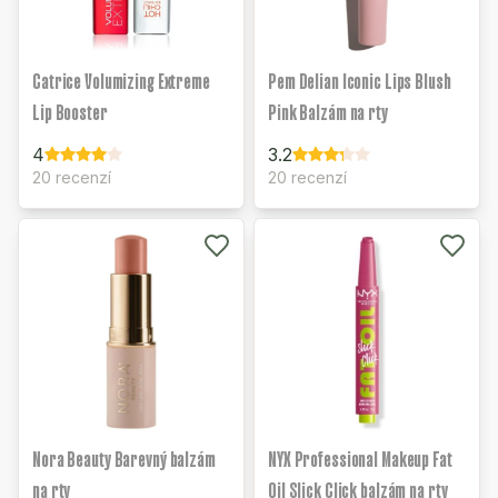
Catrice Volumizing Extreme
Pem Delian Iconic Lips Blush
Lip Booster
Pink Balzám na rty
4
3.2
20 recenzí
20 recenzí
Nora Beauty Barevný balzám
NYX Professional Makeup Fat
na rty
Oil Slick Click balzám na rty