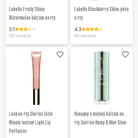
Labello Fruity Shine
Labello Blackberry Shine péče
Watermelon balzám na rty
o rty
3.1
4.3
131 recenzí
95 recenzí
Lesk na rty Clarins Eclat
Konopný a mátový balzám na
Minute Instant Light Lip
rty Catrice Hemp & Mint Glow
Perfector