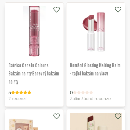
Catrice Care In Colours
Rom&nd Glasting Melting Balm
Balzám na rty Barevný balzám
- tající balzám na vlasy
na rty
5
0
2 recenzí
Zatím žádné recenze