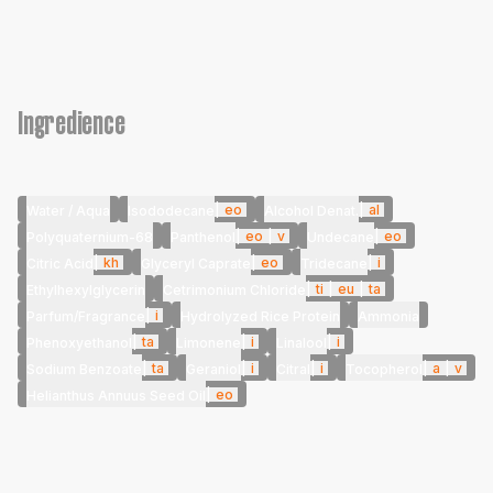
Ingredience
|
eo
|
al
Water / Aqua
Isododecane
Alcohol Denat.
|
eo
|
v
|
eo
Polyquaternium-68
Panthenol
Undecane
|
kh
|
eo
|
i
Citric Acid
Glyceryl Caprate
Tridecane
|
ti
|
eu
|
ta
Ethylhexylglycerin
Cetrimonium Chloride
|
i
Parfum/Fragrance
Hydrolyzed Rice Protein
Ammonia
|
ta
|
i
|
i
Phenoxyethanol
Limonene
Linalool
|
ta
|
i
|
i
|
a
|
v
Sodium Benzoate
Geraniol
Citral
Tocopherol
|
eo
Helianthus Annuus Seed Oil