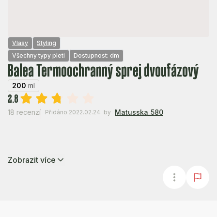
Vlasy
Styling
Všechny typy pleti
Dostupnost: dm
Balea Termoochranný sprej dvoufázový
200
ml
2.8
18 recenzí
Matusska_580
Přidáno 2022.02.24.
by
Zobrazit více