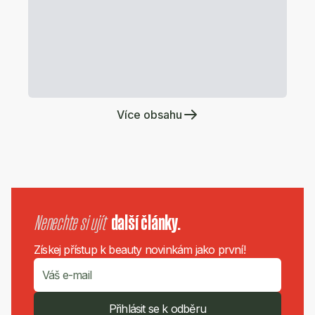
Více obsahu
Nenechte si ujít
další články.
Získej přístup k beauty novinkám jako první!
Přihlásit se k odběru