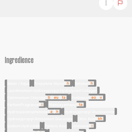
Ingredience
|
h
|
h
Water / Aqua
Propylene Glycol
Betaine
Laurdimonium Hydroxypropyl Hydrolyzed Collagen
|
ti
|
eu
|
ta
|
eo
|
v
Cetrimonium Chloride
Panthenol
|
i
|
ta
Parfum/Fragrance
Phenoxyethanol
|
a
|
h
Hydroxyacetophenone
Hydroxypropyl Gluconamide
|
kh
Hydroxypropyl Ammonium Gluconate
Citric Acid
|
i
Sodium Hydroxide
Tartaric Acid
Limonene