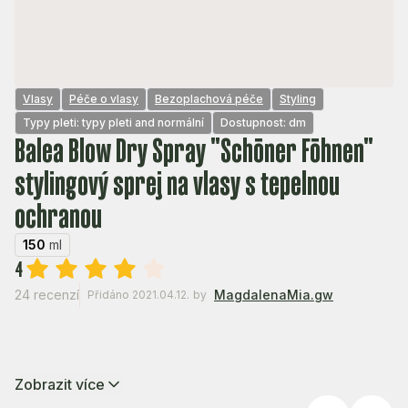
Vlasy
Péče o vlasy
Bezoplachová péče
Styling
Typy pleti: typy pleti and normální
Dostupnost: dm
Balea Blow Dry Spray "Schöner Föhnen"
stylingový sprej na vlasy s tepelnou
ochranou
150
ml
4
24 recenzí
MagdalenaMia.gw
Přidáno 2021.04.12.
by
Zobrazit více