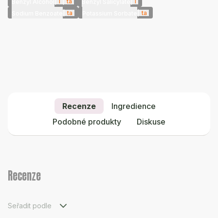
|
i
|
ta
|
i
Benzyl Alcohol
Benzyl Salicylate
|
ta
|
ta
Sodium Benzoate
Potassium Sorbate
Recenze
Ingredience
Podobné produkty
Diskuse
Recenze
Seřadit podle