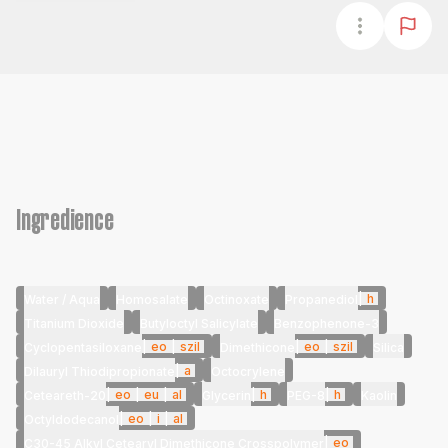
Ingredience
|
h
Water / Aqua
Homosalate
Octinoxate
Propanediol
Titanium Dioxide
Butyloctyl Salicylate
Benzophenone-3
|
eo
|
szil
|
eo
|
szil
Cyclopentasiloxane
Dimethicone
Silica
|
a
Dilauryl Thiodipropionate
Octocrylene
|
eo
|
eu
|
al
|
h
|
h
Ceteareth-20
Glycerin
PEG-8
Kaolin
|
eo
|
i
|
al
Octyldodecanol
|
eo
C30-45 Alkyl Cetearyl Dimethicone Crosspolymer