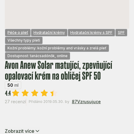
Péče o pleť
Hydratační krémy
Hydratační krémy s SPF
SPF
Všechny typy pleti
Kožní problémy: kožní problémy and vrásky a zrelá pleť
Dostupnost: tanácsadónők, online
Avon Anew Solar matující, zpevňující
opalovací krém na obličej SPF 50
50
ml
4.4
27 recenzí
87Vzrusujuce
Přidáno 2019.05.30.
by
Zobrazit více