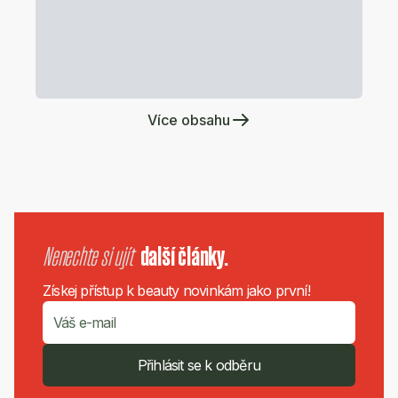
Více obsahu
Nenechte si ujít
další články.
Získej přístup k beauty novinkám jako první!
Přihlásit se k odběru