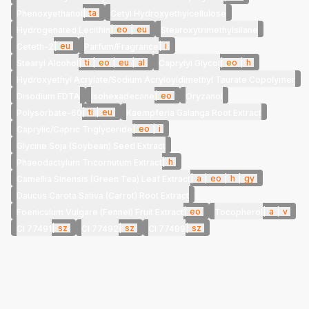
|
ta
Phenoxyethanol
Cetyl Hydroxyethylcellulose
|
eo
|
eu
Hydrogenated Lecithin
Stearoxytrimethylsilane
|
eu
|
i
Ceteth-2
Parfum/Fragrance
|
ti
|
eo
|
eu
|
al
|
eo
|
h
Stearyl Alcohol
Caprylyl Glycol
Hydroxyethyl Acrylate/Sodium Acryloyldimethyl Taurate Copolymer
|
eo
Disodium EDTA
Isohexadecane
Oryzanol
|
ti
|
eu
Polysorbate-60
Kaempferia Galanga Root Extract
|
eo
|
i
Caprylic/Capric Triglyceride
Glycine Soja (Soybean) Seed Extract
|
h
Phaeodactylum Tricornutum Extract
|
a
|
eo
|
h
|
gy
Camellia Sinensis (Green Tea) Leaf Extract
Daucus Carota Sativa (Carrot) Root Extract
|
eo
|
a
|
v
Foeniculum Vulgare (Fennel) Fruit Extract
Tocopherol
|
sz
|
sz
|
sz
CI 77491
CI 77492
CI 77499