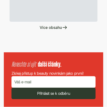
Více obsahu
Nenechte si ujít
další články.
Získej přístup k beauty novinkám jako první!
Přihlásit se k odběru