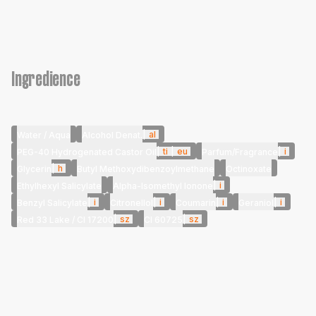
Ingredience
|
al
Water / Aqua
Alcohol Denat.
|
ti
|
eu
|
i
PEG-40 Hydrogenated Castor Oil
Parfum/Fragrance
|
h
Glycerin
Butyl Methoxydibenzoylmethane
Octinoxate
|
i
Ethylhexyl Salicylate
Alpha-Isomethyl Ionone
|
i
|
i
|
i
|
i
Benzyl Salicylate
Citronellol
Coumarin
Geraniol
|
sz
|
sz
Red 33 Lake / CI 17200
CI 60725