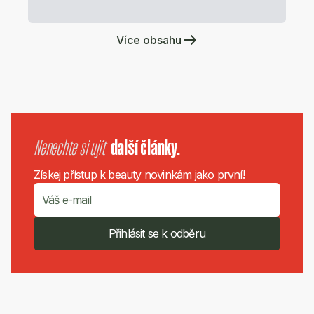
Více obsahu
Nenechte si ujít
další články.
Získej přístup k beauty novinkám jako první!
Přihlásit se k odběru