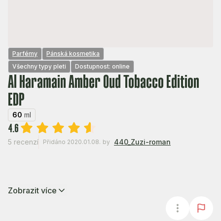
Parfémy
Pánská kosmetika
Všechny typy pleti
Dostupnost: online
Al Haramain Amber Oud Tobacco Edition
EDP
60
ml
4.6
5 recenzí
440_Zuzi-roman
Přidáno 2020.01.08.
by
Zobrazit více